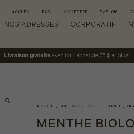
ACCUEIL
FAQ
INFOLETTRE
EMPLOIS
C
NOS ADRESSES
CORPORATIF
N
Livraison gratuite
avec tout achat de 75 $ et plus!
ACCUEIL
/
BOUTIQUE
/
THÉS ET TISANES
/
TIS
MENTHE BIOL