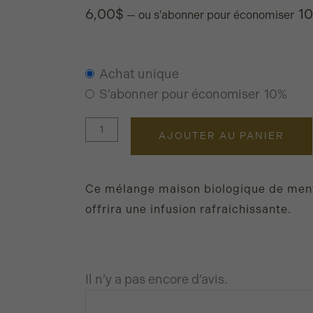
6,00
$
1
—
ou s’abonner pour économiser
Choisir
quantité
Achat unique
un
de
S’abonner pour économiser
10%
type
Menthe
d’achat
biologique
AJOUTER AU PANIER
Ce mélange maison biologique de men
offrira une infusion rafraichissante.
Il n’y a pas encore d’avis.