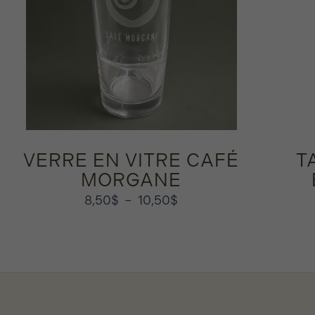
VERRE EN VITRE CAFÉ
T
MORGANE
8,50
$
–
10,50
$
P
l
a
g
e