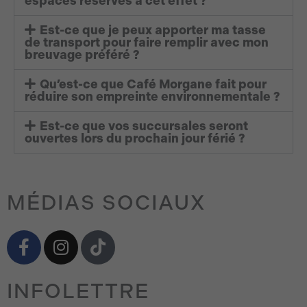
espaces réservés à cet effet ?
Est-ce que je peux apporter ma tasse
de transport pour faire remplir avec mon
breuvage préféré ?
Qu’est-ce que Café Morgane fait pour
réduire son empreinte environnementale ?
Est-ce que vos succursales seront
ouvertes lors du prochain jour férié ?
MÉDIAS SOCIAUX
F
I
T
a
n
i
c
s
k
INFOLETTRE
e
t
t
b
a
o