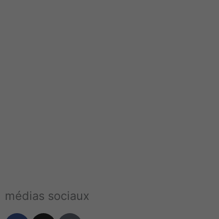
médias sociaux
F
I
T