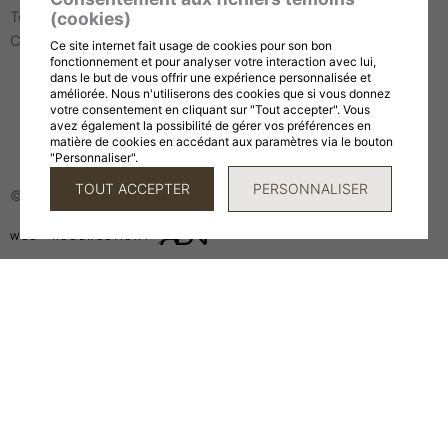
Télécopieur :
819 694-1120
(cookies)
Courriel :
info@cafemorgane.ca
Ce site internet fait usage de cookies pour son bon
fonctionnement et pour analyser votre interaction avec lui,
dans le but de vous offrir une expérience personnalisée et
améliorée. Nous n'utiliserons des cookies que si vous donnez
Conditions d’utilisation et politique de confidentialité
votre consentement en cliquant sur "Tout accepter". Vous
avez également la possibilité de gérer vos préférences en
Politiques commerciales
matière de cookies en accédant aux paramètres via le bouton
Gérer mes témoins (cookies)
"Personnaliser".
TOUT ACCEPTER
PERSONNALISER
© 2026, tous droits réservés,
Café Morgane
WEB
+
HÉBERGEMENT
BOUTIQUE
Main
Menu
CAFÉS
THÉS ET TISANES
ACCESSOIRES
CARTE-CADEAU
NOS ADRESSES
CORPORATIF