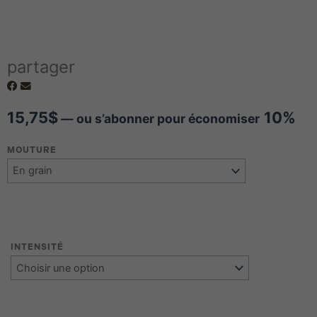
partager
15,75
$
10%
—
ou s’abonner pour économiser
quantité
MOUTURE
de
Café
d'origine
-
Éthiopien
INTENSITÉ
Yirgacheffe