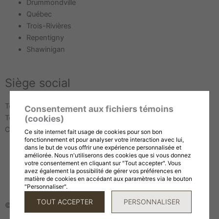
f
Main
Drummondville
Menu
Québec
Trois-Rivières
Repentigny
Shawinigan
Siège social
Téléphone :
819 694-1118
Consentement aux fichiers témoins
Télécopieur :
819 694-1120
(cookies)
Courriel :
info@cafemorgane.ca
Ce site internet fait usage de cookies pour son bon
fonctionnement et pour analyser votre interaction avec lui,
dans le but de vous offrir une expérience personnalisée et
améliorée. Nous n'utiliserons des cookies que si vous donnez
Conditions d’utilisation et politique de confidentialité
votre consentement en cliquant sur "Tout accepter". Vous
avez également la possibilité de gérer vos préférences en
Politiques commerciales
matière de cookies en accédant aux paramètres via le bouton
Gérer mes témoins (cookies)
"Personnaliser".
TOUT ACCEPTER
PERSONNALISER
© 2026, tous droits réservés,
Café Morgane