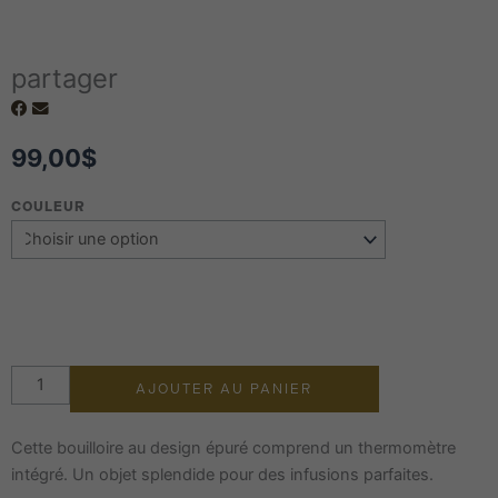
partager
99,00
$
quantité
COULEUR
de
Bouilloire
Fellow Stagg
AJOUTER AU PANIER
Cette bouilloire au design épuré comprend un thermomètre
intégré. Un objet splendide pour des infusions parfaites.