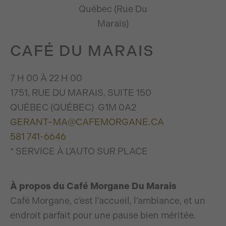
CAFÉ DU MARAIS
7
H
00
À
22
H
00
1751,
RUE DU
M
ARAIS
,
SUITE
150
Q
UÉBEC (QUÉBEC)
G1M 0A2
GERANT
–
MA
@
CAFEMORGANE
.
CA
581 741-6646
* SERVICE À L’AUTO SUR PLACE
À propos du Café Morgane Du Marais
Café Morgane, c’est l’accueil, l’ambiance, et un
endroit parfait pour une pause bien méritée.