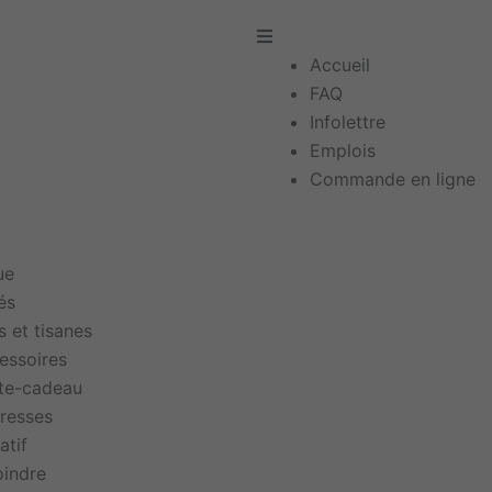
Main
Menu
Accueil
FAQ
Infolettre
Emplois
Commande en ligne
ue
és
s et tisanes
essoires
te-cadeau
resses
atif
oindre