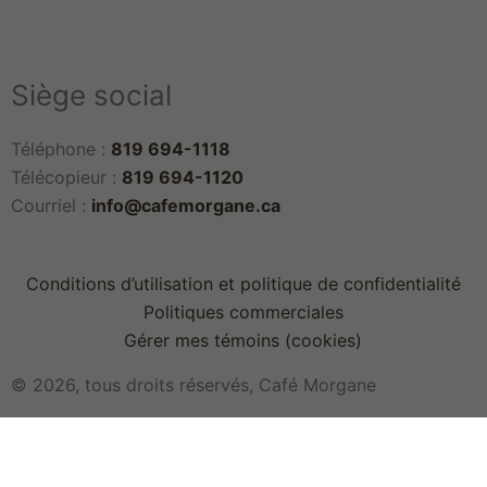
Siège social
Téléphone :
819 694-1118
Télécopieur :
819 694-1120
Courriel :
info@cafemorgane.ca
Conditions d’utilisation et politique de confidentialité
Politiques commerciales
Gérer mes témoins (cookies)
© 2026, tous droits réservés,
Café Morgane
Main
BOUTIQUE
Menu
CAFÉS