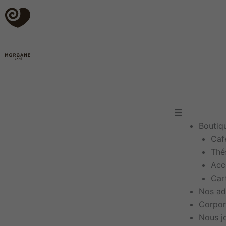
Aller
au
contenu
Main
Menu
Boutiq
Caf
Thé
Acc
Car
Nos ad
Corpor
Nous j