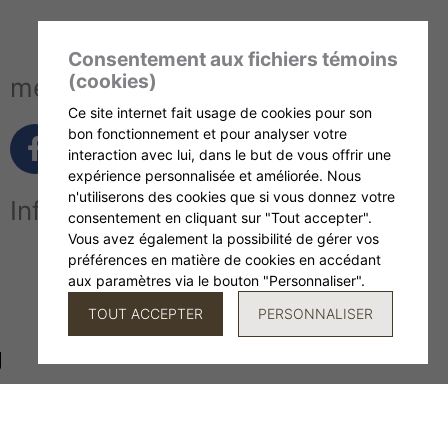
Consentement aux fichiers témoins
(cookies)
médias sociaux
Ce site internet fait usage de cookies pour son
F
I
T
bon fonctionnement et pour analyser votre
a
n
i
interaction avec lui, dans le but de vous offrir une
expérience personnalisée et améliorée. Nous
c
s
k
n'utiliserons des cookies que si vous donnez votre
Infolettre
e
t
t
consentement en cliquant sur "Tout accepter".
b
a
o
Vous avez également la possibilité de gérer vos
o
g
k
préférences en matière de cookies en accédant
s'inscrire à notre infolettre ☕️
o
r
aux paramètres via le bouton "Personnaliser".
k
a
TOUT ACCEPTER
PERSONNALISER
-
m
f