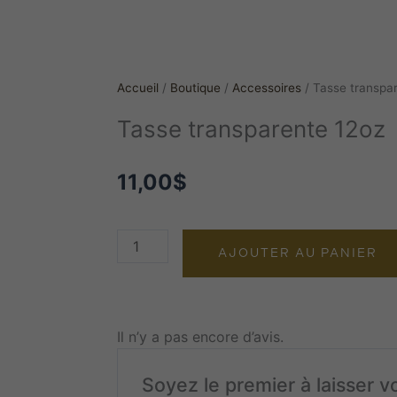
Accueil
/
Boutique
/
Accessoires
/
Tasse transpa
Tasse transparente 12oz
11,00
$
quantité
AJOUTER AU PANIER
de
Tasse
transparente
12oz
Il n’y a pas encore d’avis.
Soyez le premier à laisser v