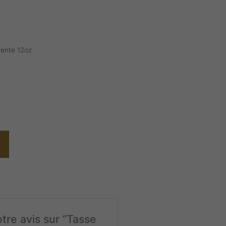
rente 12oz
otre avis sur “Tasse