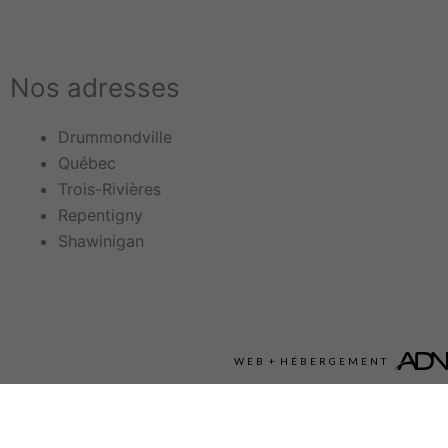
Nos adresses
Main
Drummondville
Menu
Québec
Trois-Rivières
Repentigny
Shawinigan
WEB
+
HÉBERGEMENT